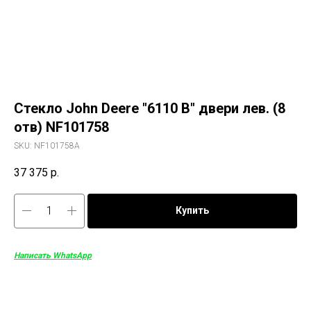
Стекло John Deere "6110 B" двери лев. (8
отв) NF101758
SKU:
NF101758A
37 375
р.
Купить
Написать WhatsApp