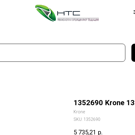
1352690 Krone 1
Krone
SKU:
1352690
5 735,21
р.