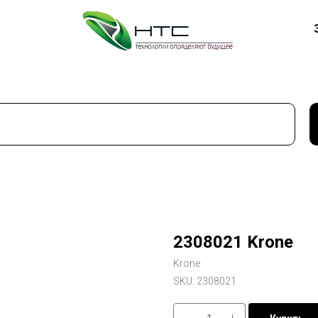
2308021 Krone
Krone
SKU:
2308021