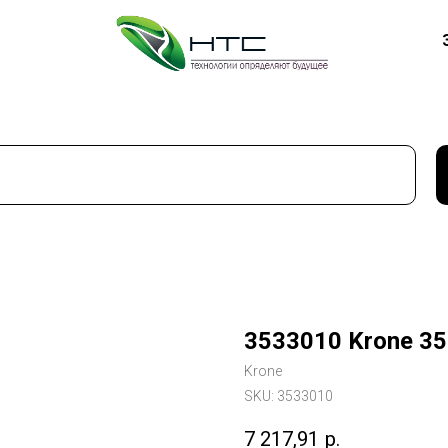
3533010 Krone 3
Krone
SKU:
3533010
7 217,91
р.